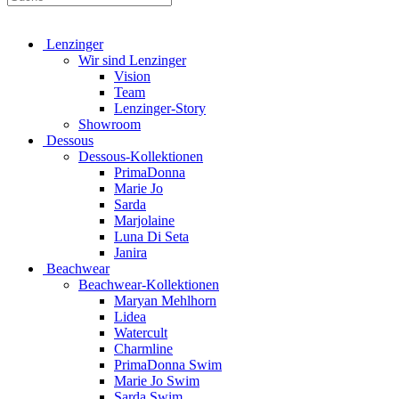
Lenzinger
Wir sind Lenzinger
Vision
Team
Lenzinger-Story
Showroom
Dessous
Dessous-Kollektionen
PrimaDonna
Marie Jo
Sarda
Marjolaine
Luna Di Seta
Janira
Beachwear
Beachwear-Kollektionen
Maryan Mehlhorn
Lidea
Watercult
Charmline
PrimaDonna Swim
Marie Jo Swim
Sarda Swim